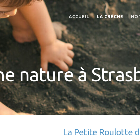
ACCUEIL
LA CRÈCHE
NO
he nature à Stras
La Petite Roulotte d