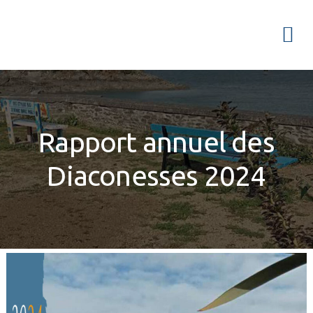
Passer
Passer
à
au
Menu
la
contenu
navigation
principal
principale
Rapport annuel des
Diaconesses 2024