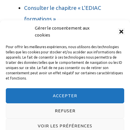
Consulter le chapitre « L’EDIAC
formations »
Gérer le consentement aux
Consulter le chapitre « Le Gymnase
cookies
Lucie Berger – Jean Sturm »
Pour offrir les meilleures expériences, nous utilisons des technologies
Consulter le chapitre « Bénévoles »
telles que les cookies pour stocker et/ou accéder aux informations des
appareils. Le fait de consentir à ces technologies nous permettra de
Consulter le chapitre « Crèche
traiter des données telles que le comportement de navigation ou les ID
uniques sur ce site. Le fait de ne pas consentir ou de retirer son
nature »
consentement peut avoir un effet négatif sur certaines caractéristiques
et fonctions.
Consulter le chapitre « Pôle Seniors »
ACCEPTER
REFUSER
© 2026 DIACONESSES DE STRASBOURG - CONCEPTION :
VOIR LES PRÉFÉRENCES
A3DESIGN
-
MENTIONS LÉGALES
-
POLITIQUE DE