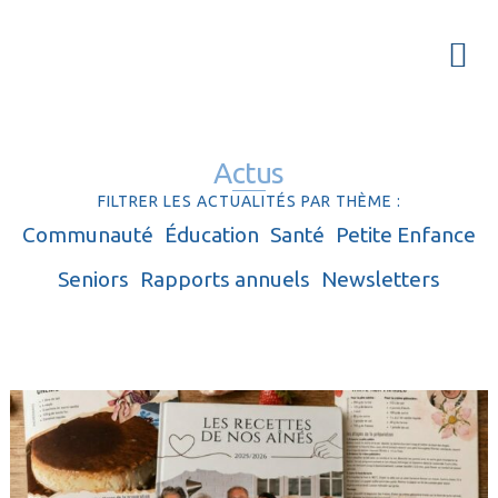
Passer
Passer
Passer
à
au
à
Menu
la
contenu
la
navigation
principal
barre
principale
latérale
Actus
principale
FILTRER LES ACTUALITÉS PAR THÈME :
Communauté
Éducation
Santé
Petite Enfance
Seniors
Rapports annuels
Newsletters