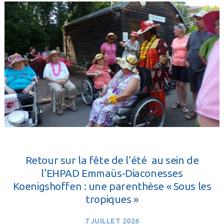
Retour sur la fête de l’été au sein de
l’EHPAD Emmaüs-Diaconesses
Koenigshoffen : une parenthèse « Sous les
tropiques »
7 JUILLET 2026