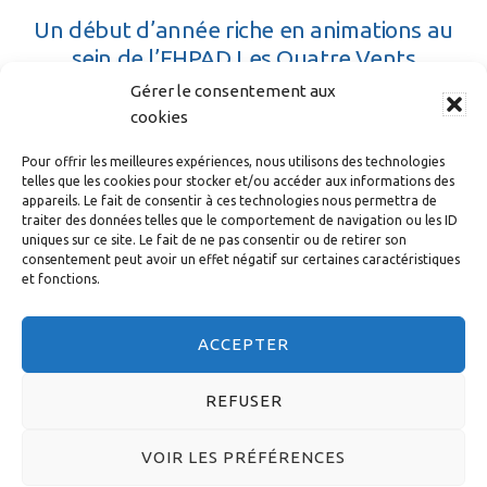
Un début d’année riche en animations au
sein de l’EHPAD Les Quatre Vents
Gérer le consentement aux
22 AVRIL 2026
cookies
Pour offrir les meilleures expériences, nous utilisons des technologies
telles que les cookies pour stocker et/ou accéder aux informations des
appareils. Le fait de consentir à ces technologies nous permettra de
traiter des données telles que le comportement de navigation ou les ID
uniques sur ce site. Le fait de ne pas consentir ou de retirer son
consentement peut avoir un effet négatif sur certaines caractéristiques
et fonctions.
1
2
3
…
15
Suivant »
ACCEPTER
REFUSER
© 2026 DIACONESSES DE STRASBOURG - CONCEPTION :
VOIR LES PRÉFÉRENCES
A3DESIGN
-
MENTIONS LÉGALES
-
POLITIQUE DE