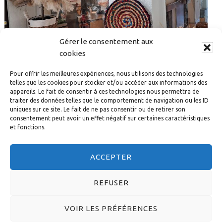
Gérer le consentement aux
cookies
Pour offrir les meilleures expériences, nous utilisons des technologies
telles que les cookies pour stocker et/ou accéder aux informations des
FÊTE DE L’ÉTÉ 2026 : L’EHPAD BETHLEHEM PREND LA
appareils. Le fait de consentir à ces technologies nous permettra de
traiter des données telles que le comportement de navigation ou les ID
ROUTE DE L’OUEST
uniques sur ce site. Le fait de ne pas consentir ou de retirer son
consentement peut avoir un effet négatif sur certaines caractéristiques
et fonctions.
Rechercher
dans
ACCEPTER
ce
site
REFUSER
Web
© 2026 DIACONESSES DE STRASBOURG - CONCEPTION :
VOIR LES PRÉFÉRENCES
A3DESIGN
-
MENTIONS LÉGALES
-
POLITIQUE DE