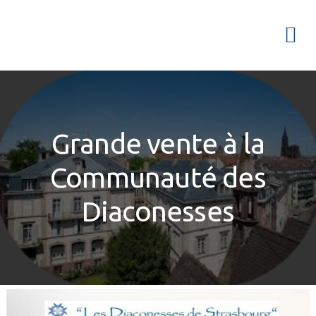
Passer
Passer
Passer
à
au
à
Menu
la
contenu
la
navigation
principal
barre
principale
latérale
principale
Grande vente à la
Communauté des
Diaconesses