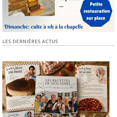
Barre
LES DERNIÈRES ACTUS
latérale
principale