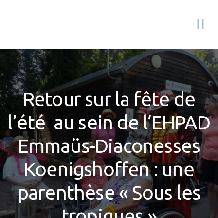
Passer
Passer
Passer
à
au
à
Menu
la
contenu
la
navigation
principal
barre
principale
latérale
principale
Retour sur la fête de
l’été au sein de l’EHPAD
Emmaüs-Diaconesses
Koenigshoffen : une
parenthèse « Sous les
tropiques »