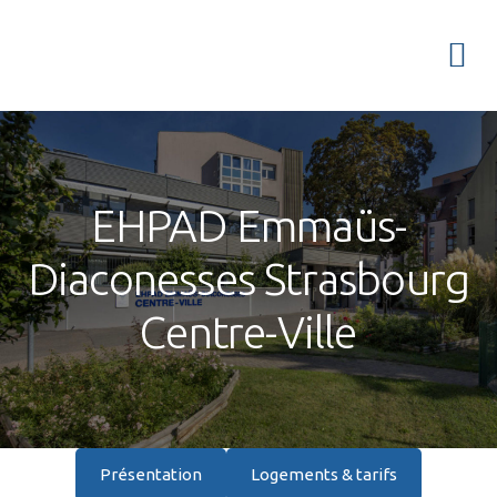
Passer
Passer
à
au
Menu
la
contenu
navigation
principal
principale
EHPAD Emmaüs-
Diaconesses Strasbourg
Centre-Ville
Présentation
Logements & tarifs