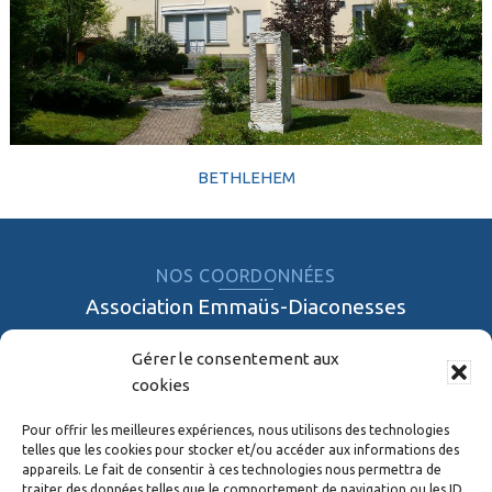
BETHLEHEM
NOS COORDONNÉES
Association Emmaüs-Diaconesses
03 90 20 44 88
Gérer le consentement aux
33 rue de la Tour
cookies
67200 STRASBOURG
Pour offrir les meilleures expériences, nous utilisons des technologies
telles que les cookies pour stocker et/ou accéder aux informations des
NOS EHPAD
appareils. Le fait de consentir à ces technologies nous permettra de
Emmaüs-Diaconesses Strasbourg
traiter des données telles que le comportement de navigation ou les ID