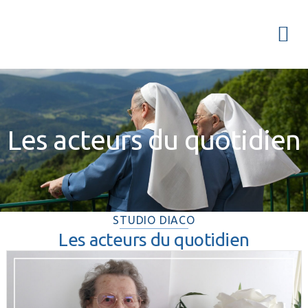
Passer
Passer
Passer
à
au
à
Menu
la
contenu
la
navigation
principal
barre
principale
latérale
principale
Les acteurs du quotidien
STUDIO DIACO
Les acteurs du quotidien