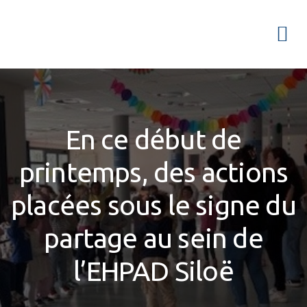
Passer
Passer
Passer
à
au
à
Menu
la
contenu
la
navigation
principal
barre
principale
latérale
principale
En ce début de
printemps, des actions
placées sous le signe du
partage au sein de
l’EHPAD Siloë