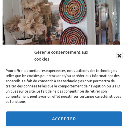
Gérer le consentement aux
cookies
Pour offrir les meilleures expériences, nous utilisons des technologies
telles que les cookies pour stocker et/ou accéder aux informations des
FÊTE DE L’ÉTÉ 2026 : L’EHPAD BETHLEHEM PREND LA
appareils. Le fait de consentir à ces technologies nous permettra de
traiter des données telles que le comportement de navigation ou les ID
ROUTE DE L’OUEST
uniques sur ce site. Le fait de ne pas consentir ou de retirer son
consentement peut avoir un effet négatif sur certaines caractéristiques
et fonctions.
Rechercher
dans
ACCEPTER
ce