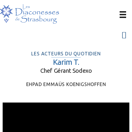
Passer
Passer
à
au
la
contenu
navigation
principal
Menu
principale
LES ACTEURS DU QUOTIDIEN
Karim T.
Chef Gérant Sodexo
EHPAD EMMAÜS KOENIGSHOFFEN