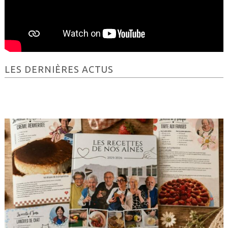
Barre
LES DERNIÈRES ACTUS
latérale
principale