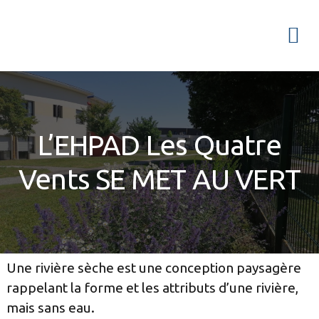
Passer
Passer
Passer
à
au
à
Menu
la
contenu
la
navigation
principal
barre
principale
latérale
principale
L’EHPAD Les Quatre
Vents SE MET AU VERT
Une rivière sèche est une conception paysagère
rappelant la forme et les attributs d’une rivière,
mais sans eau.