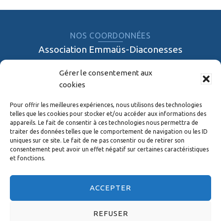
NOS COORDONNÉES
Association Emmaüs-Diaconesses
03 90 20 44 88
Gérer le consentement aux
33 rue de la Tour
cookies
67200 STRASBOURG
Pour offrir les meilleures expériences, nous utilisons des technologies
NOS EHPAD
telles que les cookies pour stocker et/ou accéder aux informations des
appareils. Le fait de consentir à ces technologies nous permettra de
Emmaüs-Diaconesses Strasbourg
traiter des données telles que le comportement de navigation ou les ID
uniques sur ce site. Le fait de ne pas consentir ou de retirer son
Koenigshoffen
consentement peut avoir un effet négatif sur certaines caractéristiques
Emmaüs-Diaconesses Strasbourg Centre-Ville
et fonctions.
Bethlehem Strasbourg
Siloë Ostwald
ACCEPTER
Les Quatre Vents Vendenheim
REFUSER