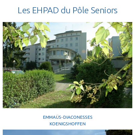
Les EHPAD du Pôle Seniors
EMMAÜS-DIACONESSES
KOENIGSHOFFEN