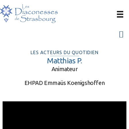
Passer
Passer
à
au
la
contenu
navigation
principal
Menu
principale
LES ACTEURS DU QUOTIDIEN
Matthias P.
Animateur
EHPAD Emmaüs Koenigshoffen