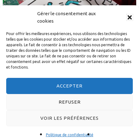
Gérer le consentement aux
cookies
Pour offrir les meilleures expériences, nous utilisons des technologies
telles que les cookies pour stocker et/ou accéder aux informations des
Offre d’emploi : Animateur/Animatrice
appareils. Le fait de consentir à ces technologies nous permettra de
traiter des données telles que le comportement de navigation ou les ID
uniques sur ce site. Le fait de ne pas consentir ou de retirer son
29 JANVIER 2021
consentement peut avoir un effet négatif sur certaines caractéristiques
et fonctions.
ACCEPTER
REFUSER
© 2026 DIACONESSES DE STRASBOURG - CONCEPTION :
VOIR LES PRÉFÉRENCES
A3DESIGN
-
MENTIONS LÉGALES
-
POLITIQUE DE
CONFIDENTIALITÉ
Politique de confidentialité