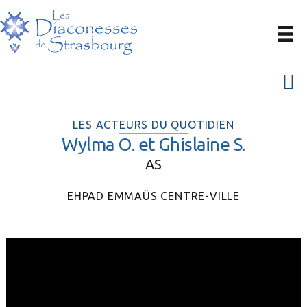
Passer
Passer
à
au
la
contenu
navigation
principal
Menu
principale
LES ACTEURS DU QUOTIDIEN
Wylma O. et Ghislaine S.
AS
EHPAD EMMAÜS CENTRE-VILLE