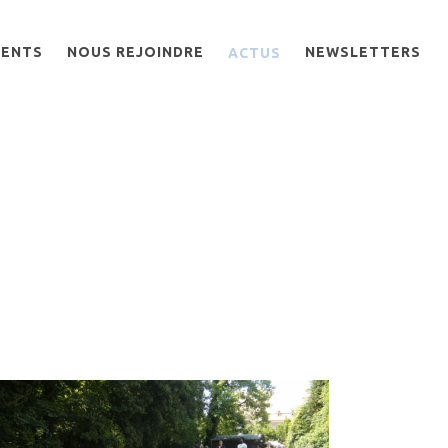
MENTS
NOUS REJOINDRE
ACTUS
NEWSLETTERS
OFFRES D’EMPLOI
BIEN-ÊTRE DES
SALARIÉS AU TRAVAIL
DEVENIR BÉNÉVOLE
RE
EM
T