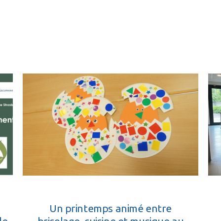
Un printemps animé entre
de
bricolage, cuisine et musique au