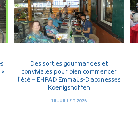
AUTONOMIE
BETHLEHEM
es
Des sorties gourmandes et
 «
conviviales pour bien commencer
l’été – EHPAD Emmaüs-Diaconesses
Koenigshoffen
10 JUILLET 2025