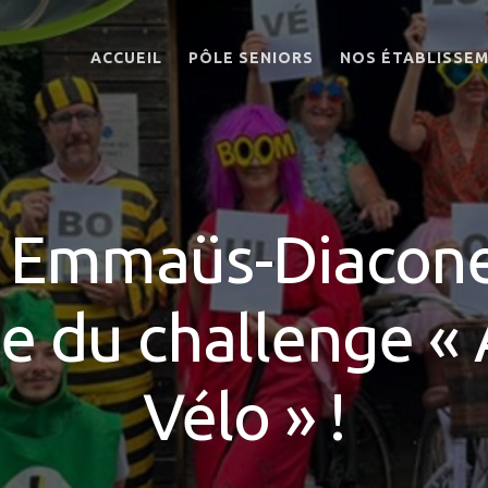
ACCUEIL
PÔLE SENIORS
NOS ÉTABLISSE
PRÉSENTATION
EHPAD EMMAÜS-
DIACONESSES
ORGANIGRAMME
KOENIGSHOFFEN
ASTREINTES
EHPAD EMMAÜS-
INFIRMIER DE NUIT
DIACONESSES
n Emmaüs-Diacone
STRASBOURG
AUMÔNERIE
CENTRE-VILLE
BIEN-ÊTRE DES
EHPAD LES QUAT
SALARIÉS AU TRAVAIL
ce du challenge «
VENTS
DÉVELOPPEMENT
EHPAD SILOË
DURABLE
Vélo » !
EHPAD BETHLEH
TÉLÉMÉDECINE
FOYER LOGEMEN
KOENIGSHOFFEN
RÉSIDENCE