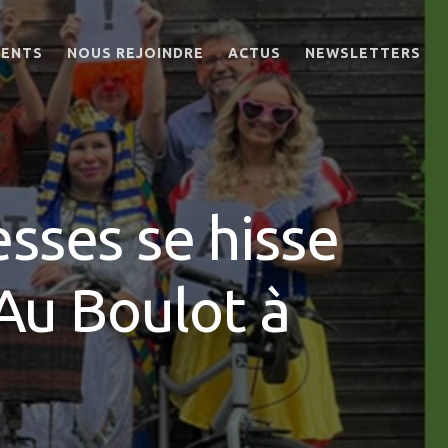
MENTS
NOUS REJOINDRE
ACTUS
NEWSLETTERS
OFFRES D’EMPLOI
BIEN-ÊTRE DES
SALARIÉS AU TRAVAIL
DEVENIR BÉNÉVOLE
sses se hisse
RE
 Au Boulot à
EM
T