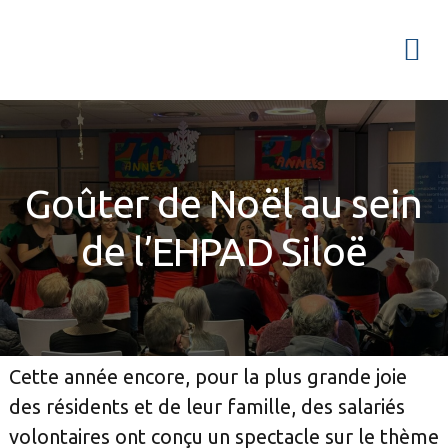
Passer
Passer
Passer
à
au
à
Menu
la
contenu
la
navigation
principal
barre
principale
latérale
principale
Goûter de Noël au sein
de l’EHPAD Siloë
Cette année encore, pour la plus grande joie
des résidents et de leur famille, des salariés
volontaires ont conçu un spectacle sur le thème