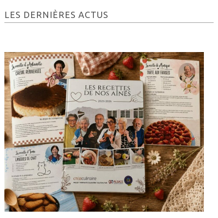
Barre
LES DERNIÈRES ACTUS
latérale
principale