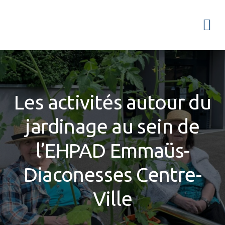
Passer
Passer
Passer
à
au
à
Menu
la
contenu
la
navigation
principal
barre
principale
latérale
principale
Les activités autour du
jardinage au sein de
l’EHPAD Emmaüs-
Diaconesses Centre-
Ville