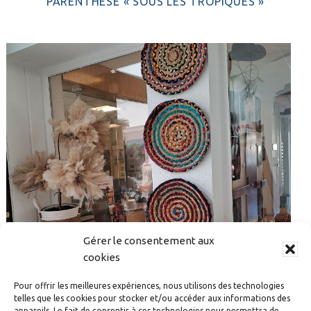
PARENTHÈSE « SOUS LES TROPIQUES »
Gérer le consentement aux
cookies
Pour offrir les meilleures expériences, nous utilisons des technologies
telles que les cookies pour stocker et/ou accéder aux informations des
FÊTE DE L’ÉTÉ 2026 : L’EHPAD BETHLEHEM PREND LA
appareils. Le fait de consentir à ces technologies nous permettra de