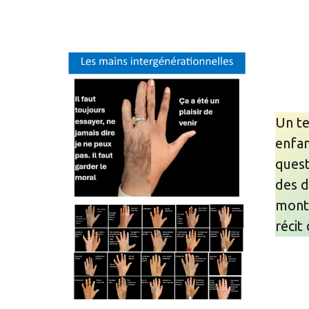
Un te
enfan
quest
des d
mont
récit