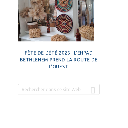
FÊTE DE L’ÉTÉ 2026 : L’EHPAD
BETHLEHEM PREND LA ROUTE DE
L’OUEST
Rechercher
dans
ce
site
Web