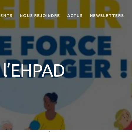
MENTS
NOUS REJOINDRE
ACTUS
NEWSLETTERS
OFFRES D’EMPLOI
BIEN-ÊTRE DES
SALARIÉS AU TRAVAIL
DEVENIR BÉNÉVOLE
 l’EHPAD
RE
EM
T