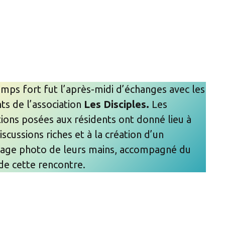
mps fort fut l’après-midi d’échanges avec les
ts de l’association
Les Disciples.
Les
ions posées aux résidents ont donné lieu à
iscussions riches et à la création d’un
age photo de leurs mains, accompagné du
 de cette rencontre.