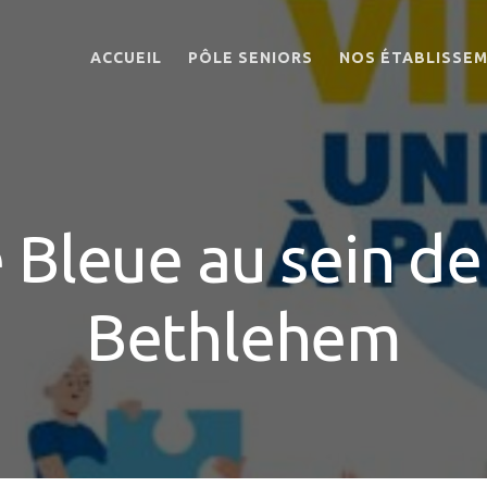
ACCUEIL
PÔLE SENIORS
NOS ÉTABLISSE
PRÉSENTATION
EHPAD EMMAÜS-
DIACONESSES
ORGANIGRAMME
KOENIGSHOFFEN
ASTREINTES
EHPAD EMMAÜS-
INFIRMIER DE NUIT
DIACONESSES
 Bleue au sein de
STRASBOURG
AUMÔNERIE
CENTRE-VILLE
BIEN-ÊTRE DES
EHPAD LES QUAT
SALARIÉS AU TRAVAIL
Bethlehem
VENTS
DÉVELOPPEMENT
EHPAD SILOË
DURABLE
EHPAD BETHLEH
TÉLÉMÉDECINE
FOYER LOGEMEN
KOENIGSHOFFEN
RÉSIDENCE