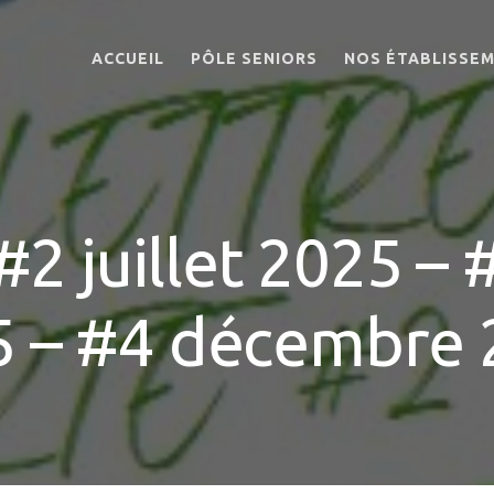
ACCUEIL
PÔLE SENIORS
NOS ÉTABLISSE
PRÉSENTATION
EHPAD EMMAÜS-
DIACONESSES
ORGANIGRAMME
KOENIGSHOFFEN
ASTREINTES
EHPAD EMMAÜS-
INFIRMIER DE NUIT
DIACONESSES
#2 juillet 2025 
STRASBOURG
AUMÔNERIE
CENTRE-VILLE
BIEN-ÊTRE DES
EHPAD LES QUAT
SALARIÉS AU TRAVAIL
5 – #4 décembre 
VENTS
DÉVELOPPEMENT
EHPAD SILOË
DURABLE
EHPAD BETHLEH
TÉLÉMÉDECINE
FOYER LOGEMEN
KOENIGSHOFFEN
RÉSIDENCE