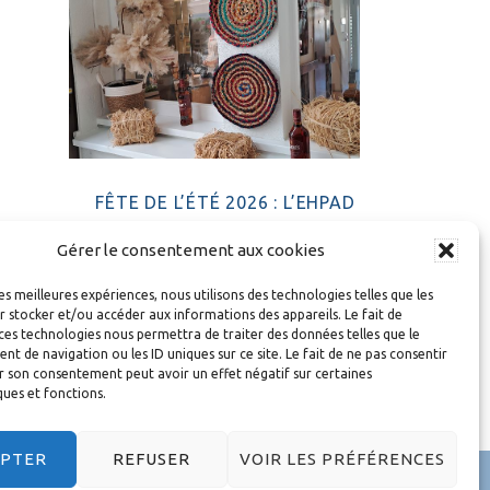
FÊTE DE L’ÉTÉ 2026 : L’EHPAD
BETHLEHEM PREND LA ROUTE DE
Gérer le consentement aux cookies
L’OUEST
les meilleures expériences, nous utilisons des technologies telles que les
 stocker et/ou accéder aux informations des appareils. Le fait de
Rechercher
ces technologies nous permettra de traiter des données telles que le
 de navigation ou les ID uniques sur ce site. Le fait de ne pas consentir
dans
r son consentement peut avoir un effet négatif sur certaines
ques et fonctions.
ce
site
EPTER
REFUSER
VOIR LES PRÉFÉRENCES
Web