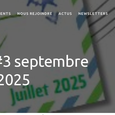
MENTS
NOUS REJOINDRE
ACTUS
NEWSLETTERS
OFFRES D’EMPLOI
BIEN-ÊTRE DES
SALARIÉS AU TRAVAIL
DEVENIR BÉNÉVOLE
– #3 septembre
RE
2025
EM
T